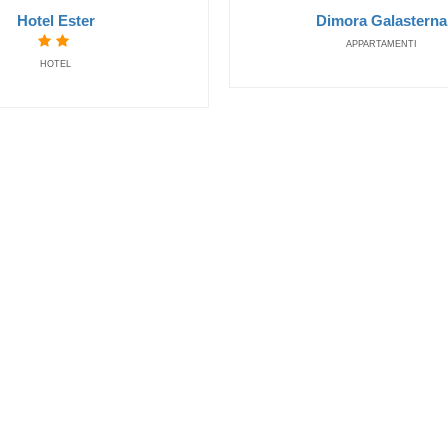
AGRITURISMI
Hotel Ester
Dimora Galasterna
APPARTAMENTI
HOTEL
Lunano
Agriturismo I Castagni della Pianella
AGRITURISMI