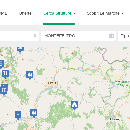
OME
Offerte
Cerca Strutture
Scopri Le Marche
Urbino
Country House Girfalco
COUNTRY HOUSE