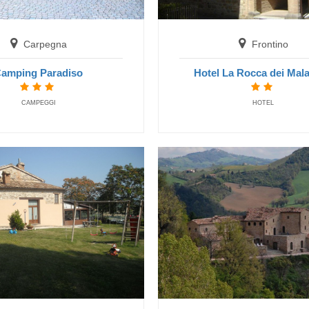
1.920
ciale Bambini: Soggiorno
a camera
Gratis
Estate 2026
Carpegna
Frontino
Last Minute 9-15 Agosto
Spec
Hotel President
Dal 9.08 al 15.08.26
amping Paradiso
Hotel La Rocca dei Mala
San Benedetto del Tronto
Hotel Miramare Inn
NONE
CAMPEGGI
HOTEL
Fano
NONE
Carpegna
Camping Paradiso
CAMPEGGI