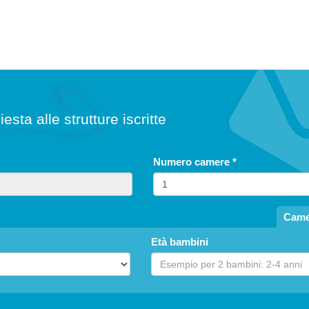
Macerata Feltria
Agriturismo Borgo Storico Cisterna
AGRITURISMI
iesta alle strutture iscritte
Numero camere
*
Came
Età bambini
Monte Cerignone
B&B Nonna Linda
BED AND BREAKFAST