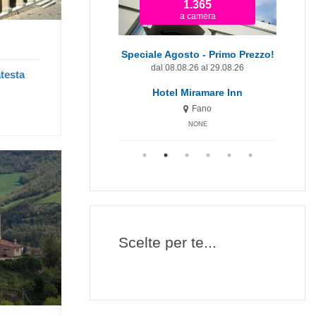
1.365
679
a camera
a camera
iale Agosto - Primo Prezzo!
Offerta Agosto
Of
dal 08.08.26 al 29.08.26
dal 08.08.26 al 29.08.26
testa
Hotel Miramare Inn
Hotel Miramare
Fano
Fano
NONE
NONE
Scelte per te...