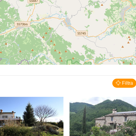
Monte Grimano Terme
B&B Il Sentiero dei Goti
BED AND BREAKFAST
Filtra