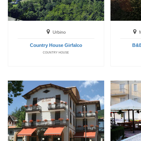
Urbino
Country House Girfalco
B&B
COUNTRY HOUSE