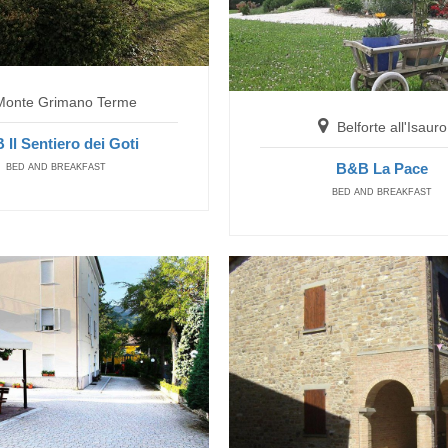
Belforte all'Isauro
B&B La Pace
Monte Grimano Terme
BED AND BREAKFAST
Belforte all'Isauro
 Il Sentiero dei Goti
B&B La Pace
BED AND BREAKFAST
BED AND BREAKFAST
Carpegna
Hotel Ulisse
gratis fino a
5
HOTEL
anni
da