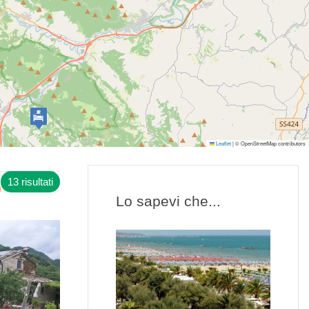
Leaflet
|
© OpenStreetMap contributors
13 risultati
Lo sapevi che...