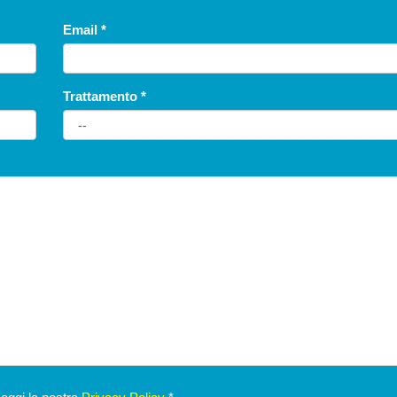
Email
*
Trattamento
*
Piandimeleto
Hotel Ester
HOTEL