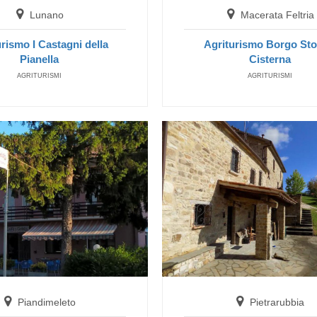
Lunano
Macerata Feltria
urismo I Castagni della
Agriturismo Borgo Sto
Pianella
Cisterna
Frontino
AGRITURISMI
AGRITURISMI
Hotel La Rocca dei Malatesta
HOTEL
Frontino
Piandimeleto
Pietrarubbia
Agriturismo La Spiga d'Oro