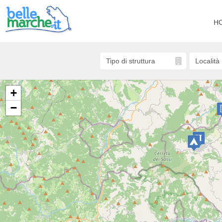
H
+
−