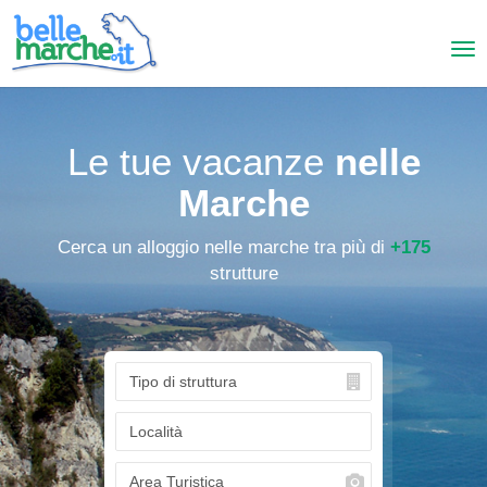
Le tue vacanze
nelle
Marche
Cerca un alloggio nelle marche tra più di
+175
strutture