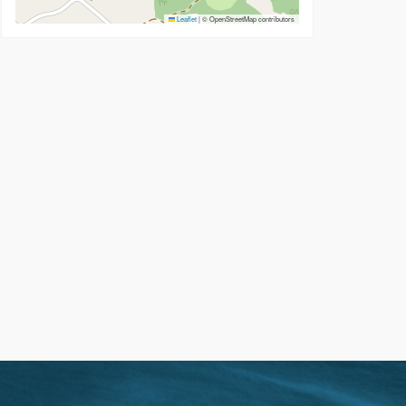
Leaflet
|
© OpenStreetMap contributors