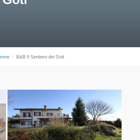
erme
B&B Il Sentiero dei Goti