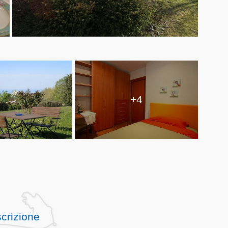
+4
crizione