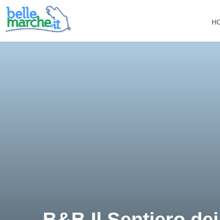
H
B&B Il Sentiero dei