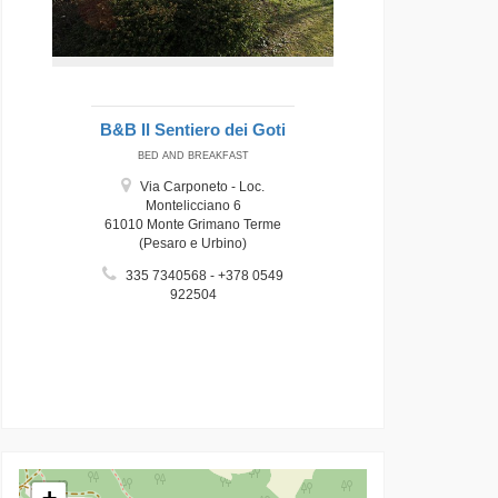
B&B Il Sentiero dei Goti
BED AND BREAKFAST
Via Carponeto - Loc.
Montelicciano 6
61010 Monte Grimano Terme
(Pesaro e Urbino)
335 7340568 - +378 0549
922504