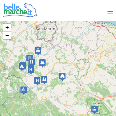
+
−
Urbino
Country House Girfalco
LANDHAUS