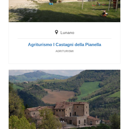
Pietrarubbia
Dimora Galasterna
FERIENWOHNUNGEN
Lunano
Agriturismo I Castagni della Pianella
AGRITURISMI
Pietrarubbia
Hotel Locanda delle Storie
HOTELS