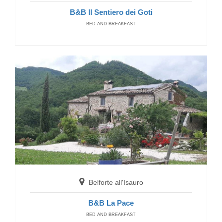
B&B Il Sentiero dei Goti
BED AND BREAKFAST
Carpegna
Camping Paradiso
CAMPINGPLÄTZE
Belforte all'Isauro
B&B La Pace
BED AND BREAKFAST