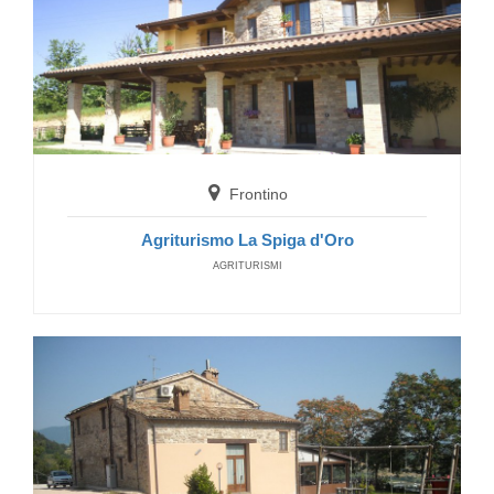
Piandimeleto
Frontino
Hotel Ester
Agriturismo La Spiga d'Oro
HOTELS
AGRITURISMI