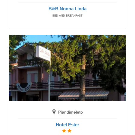
B&B Nonna Linda
BED AND BREAKFAST
Piandimeleto
Hotel Ester