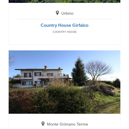
B&B La Pace
BED AND BREAKFAST
Urbino
Country House Girfalco
COUNTRY HOUSE
Carpegna
Hotel Ulisse
HOTELS
Monte Grimano Terme