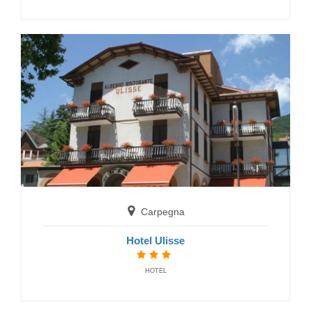
Frontino
Hotel La Rocca dei Malatesta
HOTELS
Carpegna
Frontino
Hotel Ulisse
Agriturismo La Spiga d'Oro
BAUERNHAUS
HOTEL