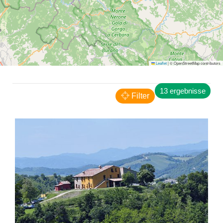
Monte Grimano Terme
Leaflet
|
© OpenStreetMap contributors
B&B Il Sentiero dei Goti
BED AND BREAKFAST
13 ergebnisse
Filter
Belforte all'Isauro