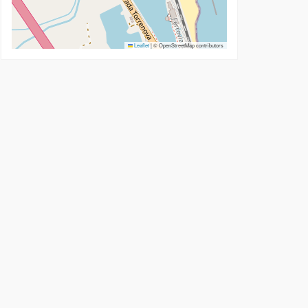
Leaflet
|
© OpenStreetMap contributors