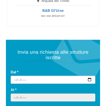
Arquata del Tronto
B&B Gl'Urse
BED AND BREAKFAST
Invia una richiesta alle strutture
iscritte
Dal
*
Al
*