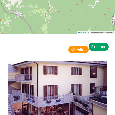
Leaflet
|
© OpenStreetMap contributors
Arquata del Tronto
2 risultati
B&B Gl'Urse
Filtra
BED AND BREAKFAST