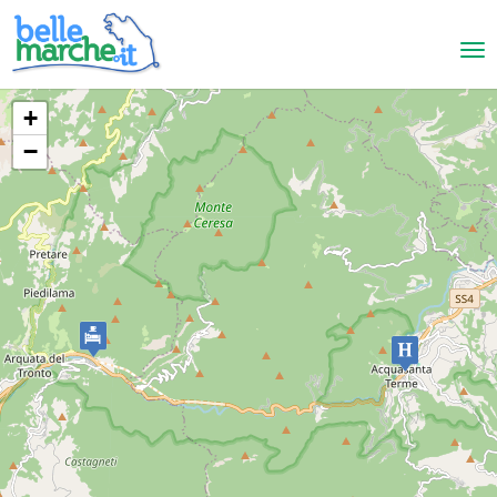
+
−
Acquasanta Terme
Hotel Il Passo
HOTEL