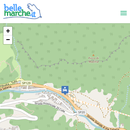
+
−
Arquata del Tronto
B&B Gl'Urse
BED AND BREAKFAST