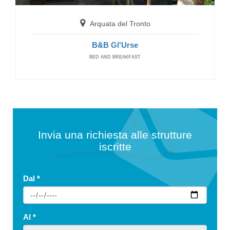
Arquata del Tronto
B&B Gl'Urse
BED AND BREAKFAST
Invia una richiesta alle strutture
iscritte
Dal
*
Al
*