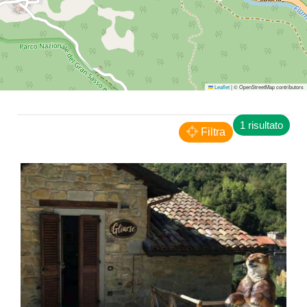
Leaflet
|
© OpenStreetMap contributors
1 risultato
Filtra