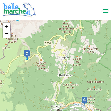
+
−
Arquata del Tronto
B&B Gl'Urse
BED AND BREAKFAST