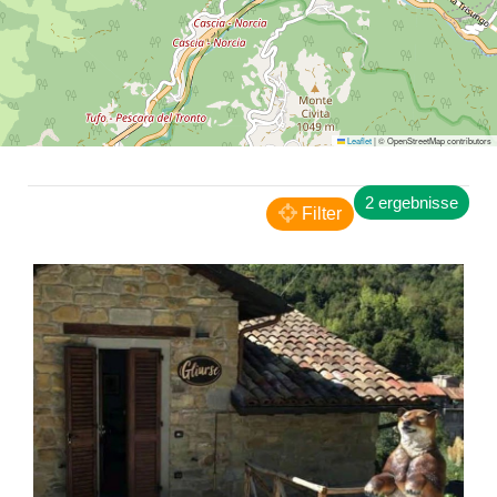
Arquata del Tronto
Leaflet
|
© OpenStreetMap contributors
Rifugio Mezzi Litri
UNTERSTÄNDE
2 ergebnisse
Filter