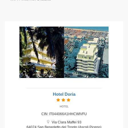
Hotel Doria
HOTEL
CIN: IT044066A1HHCWIVFU
Via Clara Maffei 93
64074 San Benedetto del Tronto (Ascoli Piceno)