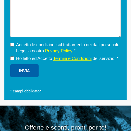
Accetto le condizioni sul trattamento dei dati personali.
Leggi la nostra
Privacy Policy
*
Ho letto ed Accetto
Termini e Condizioni
del servizio.
*
*
campi obbligatori
Offerte e sconti, pronti per te!