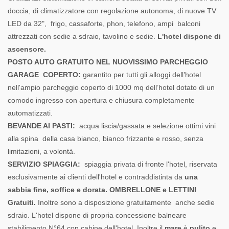
doccia, di climatizzatore con regolazione autonoma, di nuove TV
LED da 32", frigo, cassaforte, phon, telefono, ampi balconi
attrezzati con sedie a sdraio, tavolino e sedie.
L'hotel dispone di
ascensore.
POSTO AUTO GRATUITO NEL NUOVISSIMO PARCHEGGIO
GARAGE COPERTO:
garantito per tutti gli alloggi dell’hotel
nell'ampio parcheggio coperto di 1000 mq dell’hotel dotato di un
comodo ingresso con apertura e chiusura completamente
automatizzati.
BEVANDE AI PASTI:
acqua liscia/gassata e selezione ottimi vini
alla spina della casa bianco, bianco frizzante e rosso, senza
limitazioni, a volontà.
SERVIZIO SPIAGGIA:
spiaggia privata di fronte l'hotel, riservata
esclusivamente ai clienti dell'hotel e contraddistinta da
una
sabbia fine, soffice e dorata. OMBRELLONE e LETTINI
Gratuiti.
Inoltre sono a disposizione gratuitamente anche sedie
sdraio. L'hotel dispone di propria concessione balneare
stabilimento N°64 con cabine dell'hotel. Inoltre il
mare
è
pulito
e