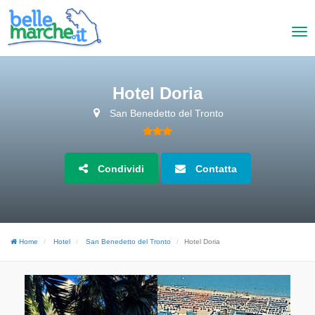
Hotel Doria
San Benedetto del Tronto
Condividi
Contatta
Home
Hotel
San Benedetto del Tronto
Hotel Doria