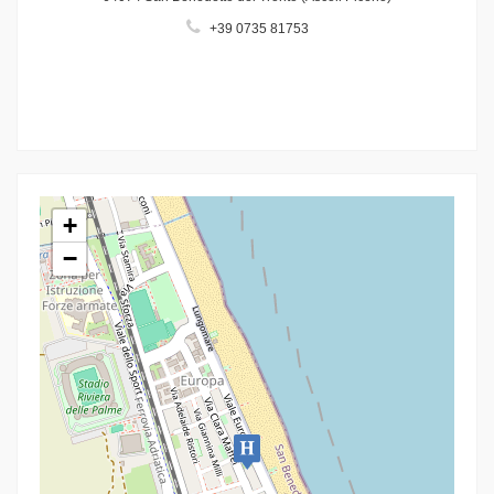
+39 0735 81753
+
−