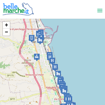
+
−
San Benedetto del Tronto
Appartamento Sui Tetti
FLATS