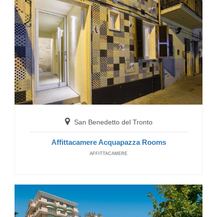
San Benedetto del Tronto
Residence Mediterraneo
RESIDENCE
San Benedetto del Tronto
Affittacamere Acquapazza Rooms
AFFITTACAMERE
San Benedetto del Tronto
Residence Sunrise
RESIDENCE