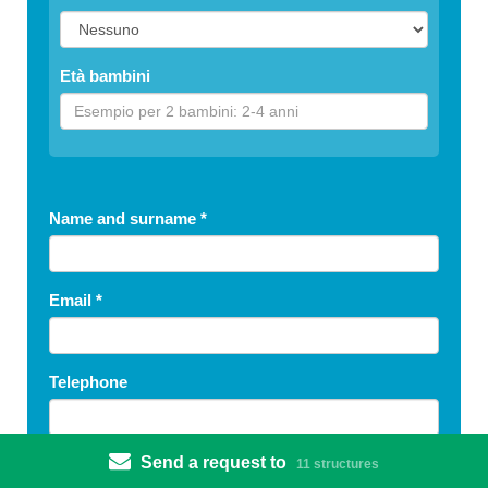
Età bambini
Name and surname
*
Email
*
Telephone
Send a request to
Treatment
*
11 structures