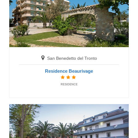
San Benedetto del Tronto
Residence Beaurivage
San Benedetto del Tronto
Residence Brezza di Mare
RESIDENCE
RESIDENCE