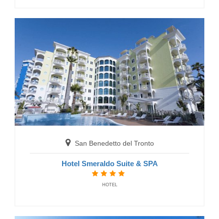
HOTELS
San Benedetto del Tronto
San Benedetto del Tronto
Hotel Sydney
HOTELS
Hotel Smeraldo Suite & SPA
HOTEL