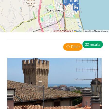
San Benedetto del Tronto
Leaflet
|
© OpenStreetMap contributors
Residence Galileo
32 results
Filter
RESIDENCE
San Benedetto del Tronto