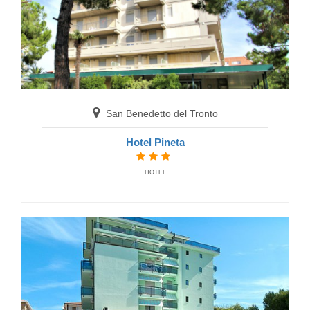
San Benedetto del Tronto
San Benedetto del Tronto
B&B La Fontanella
Hotel Pineta
BED AND BREAKFAST
HOTEL