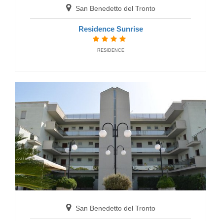
San Benedetto del Tronto
San Benedetto del Tronto
Residence Sunrise
Hotel Giancarlo
HOTELS
RESIDENCE
San Benedetto del Tronto
Hotel Pineta
HOTELS
San Benedetto del Tronto