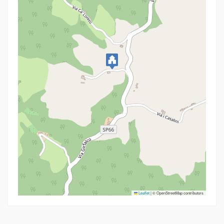
Leaflet
|
© OpenStreetMap contributors