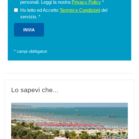
personali. Leggi la nostra
Privacy Policy
*
Ho letto ed Accetto
Termini e Condizioni
del
servizio.
*
*
campi obbligatori
Lo sapevi che...