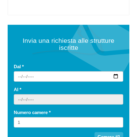
Invia una richiesta alle strutture
iscritte
Dal
*
Al
*
Numero camere
*
Camera #1