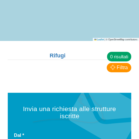
Leaflet
|
© OpenStreetMap contributors
Rifugi
0 risultati
Filtra
Invia una richiesta alle strutture
iscritte
Dal
*