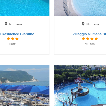
Numana
Numana
Numana
Villaggio Numana Blu
Villaggio Numana B
l Residence Giardino
VILLAGGI
VILLAGGI
HOTEL
Numana