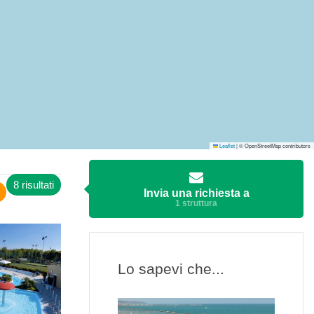
Leaflet
|
© OpenStreetMap contributors
8 risultati
Invia una richiesta a
1 struttura
Lo sapevi che...