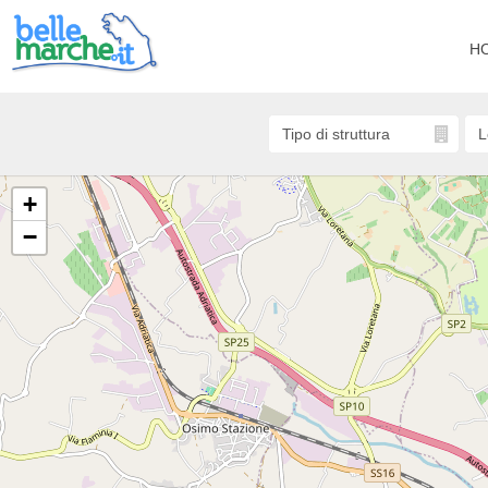
H
+
−