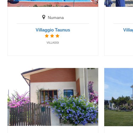
Numana
Villaggio Taunus
Vill
VILLAGGI