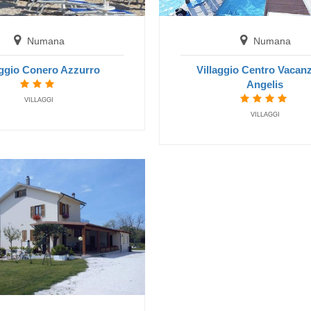
Villaggio Taunus
VILLAGGI
gratis fino a
5
Numana
Numana
anni
aggio Conero Azzurro
Villaggio Centro Vacan
Speciale Bambini: Soggiorno
Angelis
Gratis
VILLAGGI
Estate 2026
VILLAGGI
Las
Hotel President
San Benedetto del Tronto
H
NONE
Numana
Villaggio Conero Azzurro
VILLAGGI