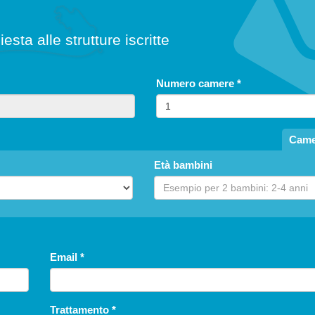
Numana
iesta alle strutture iscritte
Casa Vacanze Casa Laura
APPARTAMENTI
Numero camere
*
Came
Età bambini
Numana
Casa Montironi
Email
*
APPARTAMENTI
Trattamento
*