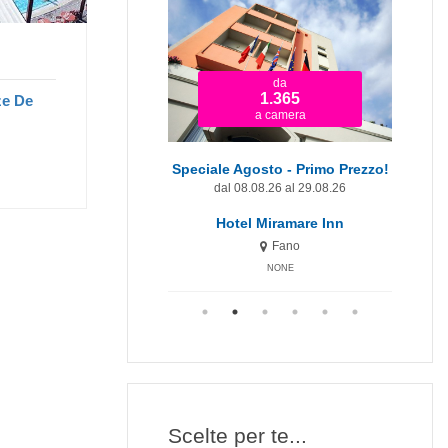
da
da
1.920
1.365
ze De
a camera
a camera
t Minute 9-15 Agosto
Speciale Agosto - Primo Prezzo!
Dal 9.08 al 15.08.26
dal 08.08.26 al 29.08.26
d
otel Miramare Inn
Hotel Miramare Inn
Fano
Fano
NONE
NONE
Scelte per te...