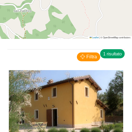
Leaflet
|
© OpenStreetMap contributors
1 risultato
Filtra