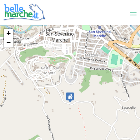
+
−
San Severino Marche
Casa Vacanze Al Castello
CASA VACANZE