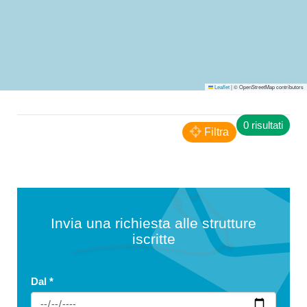
Leaflet
|
© OpenStreetMap contributors
0 risultati
Filtra
Invia una richiesta alle strutture
iscritte
Dal
*