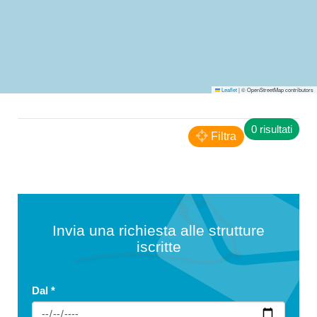
Leaflet
|
© OpenStreetMap contributors
0 risultati
Filtra
Invia una richiesta alle strutture
iscritte
Dal
*