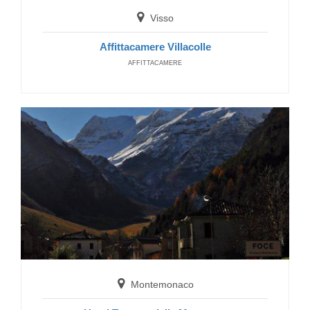
Visso
Affittacamere Villacolle
AFFITTACAMERE
San Ginesio
Casa Vacanze Valle del Lupo
HOLIDAY HOME
Montemonaco