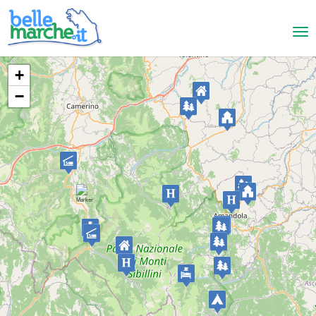
+
−
Amandola
Agriturismo Dimensione Natura
FARM HOUSE