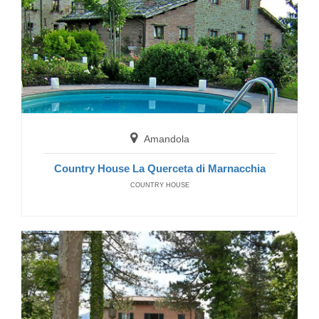
Montemonaco
Hotel Taverna della Montagna
BED AND BREAKFAST
Amandola
Country House La Querceta di Marnacchia
COUNTRY HOUSE
Montemonaco
Agriturismo La Cittadella dei Sibillini
FARM HOUSE