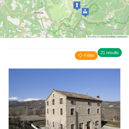
Leaflet
|
© OpenStreetMap contributors
Cessapalombo
21 results
Agriturismo L'Olmo di Casigliano
Filter
FARM HOUSE