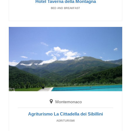
Hotel Taverna della Montagna
San Ginesio
BED AND BREAKFAST
Country House Villa Sabrina
COUNTRY HOUSE
Montemonaco
Agriturismo La Cittadella dei Sibillini
AGRITURISMI