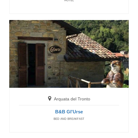
HOTEL
Amandola
Hotel Paradiso - Villa delle Rose
HOTELS
Arquata del Tronto
Visso
B&B Gl'Urse
B&B Il Borgo
BED AND BREAKFAST
BED AND BREAKFAST