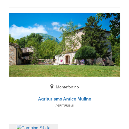
Castelsantangelo sul Nera
Hotel Dal Navigante
HOTELS
Montefortino
Agriturismo Antico Mulino
AGRITURISMI