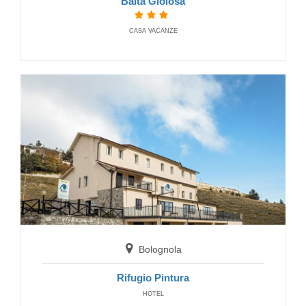
Baita Gioiosa
Montefortino
CASA VACANZE
Camping Sibilla
CAMPING
Montegallo
Camping Vettore
Bolognola
CAMPING
Rifugio Pintura
HOTEL