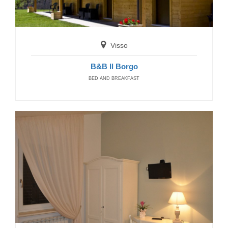
Pieve Torina
Affittacamere Casale nella Valle
GUEST HOUSE
Visso
B&B Il Borgo
BED AND BREAKFAST
Pieve Torina
B&B La Quiete dei Sibillini
NONE