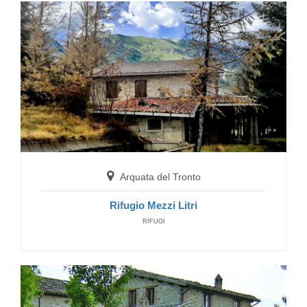
Visso
Affittacamere Villacolle
GUEST HOUSE
Arquata del Tronto
Rifugio Mezzi Litri
RIFUGI