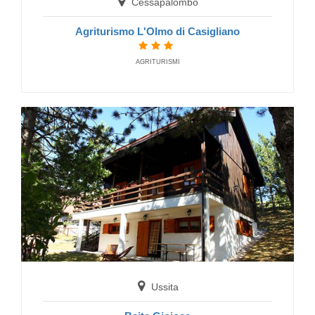
Cessapalombo
Agriturismo L'Olmo di Casigliano
AGRITURISMI
Montefortino
Agriturismo Antico Mulino
FARM HOUSE
Ussita