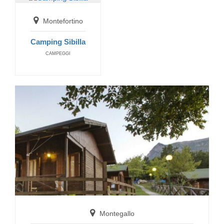
Arquata del Tronto
Montefortino
B&B Gl'Urse
Camping Sibilla
BED AND BREAKFAST
CAMPEGGI
Arquata del Tronto
Rifugio Mezzi Litri
SAFE HOUSES
Montegallo