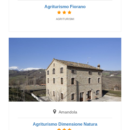
Agriturismo Fiorano
AGRITURISMI
Monte Grimano Terme
B&B Il Sentiero dei Goti
BED AND BREAKFAST
Amandola
Mombaroccio
Agriturismo Dimensione Natura
B&B L'Infinito