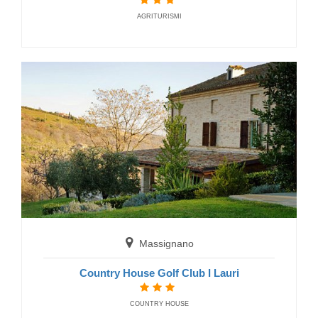
BED AND BREAKFAST
AGRITURISMI
Muccia
Casa Vacanze Eremo Beato Rizzeiro
HOTELS
Massignano
Country House Golf Club I Lauri
COUNTRY HOUSE