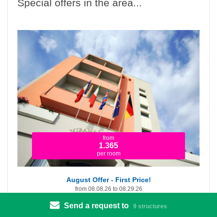
Special offers in the area...
from
1.365
per room
August Offer - First Price!
from 08.08.26 to 08.29.26
Send a request to
Hotel Miramare Inn
9 structures
Fano