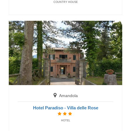
COUNTRY HOUSE
San Benedetto del Tronto
B&B La Fontanella
BED AND BREAKFAST
Amandola
Hotel Paradiso - Villa delle Rose
Acqualagna
HOTEL
B&B Locanda dell'Abbazia