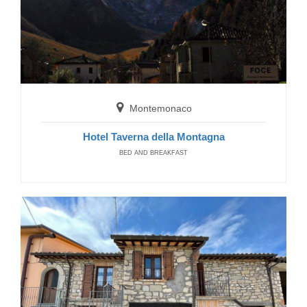
Montemonaco
Hotel Taverna della Montagna
BED AND BREAKFAST
Pietrarubbia
Hotel Locanda delle Storie
HOTELS