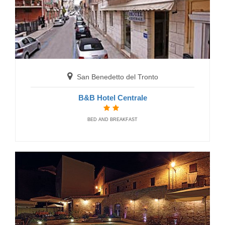
Macerata
Residence Belohorizonte
RESIDENCE
San Benedetto del Tronto
B&B Hotel Centrale
BED AND BREAKFAST
Gabicce Mare
Hotel Everest
BED AND BREAKFAST