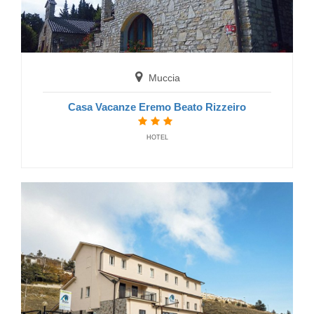
B&B Il Borgo
BED AND BREAKFAST
Muccia
Casa Vacanze Eremo Beato Rizzeiro
HOTEL
Visso
Affittacamere Villacolle
GUEST HOUSE