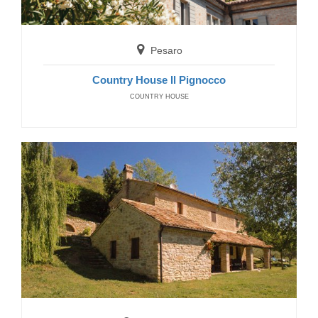
B&B Hotel Centrale
BED AND BREAKFAST
Pesaro
Country House Il Pignocco
COUNTRY HOUSE
San Benedetto del Tronto
B&B Hotel Centrale
BED AND BREAKFAST