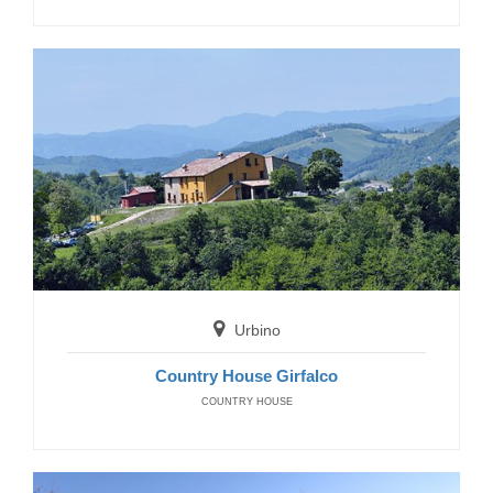
Bolognola
Rifugio Pintura
HOTELS
Urbino
Country House Girfalco
COUNTRY HOUSE
Arquata del Tronto