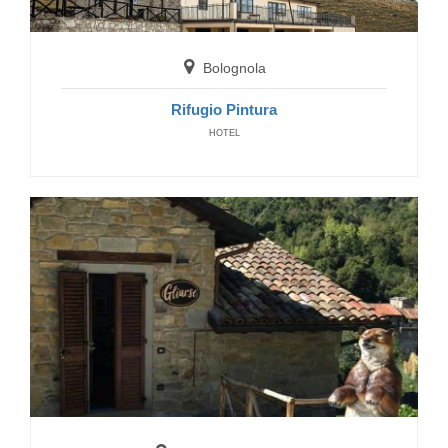
Bolognola
Rifugio Pintura
Montemonaco
HOTEL
Hotel Taverna della Montagna
BED AND BREAKFAST
Montemonaco