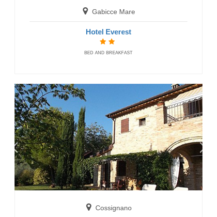
COUNTRY HOUSE
Gabicce Mare
Hotel Everest
BED AND BREAKFAST
Urbino
Country House Girfalco
COUNTRY HOUSE
Cossignano