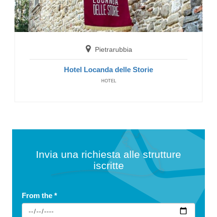
Pietrarubbia
Hotel Locanda delle Storie
HOTEL
Invia una richiesta alle strutture
iscritte
From the
*