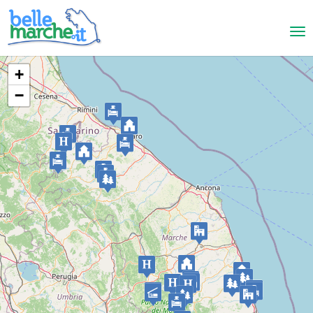
+
−
Pesaro
Country House Il Pignocco
COUNTRY HOUSE