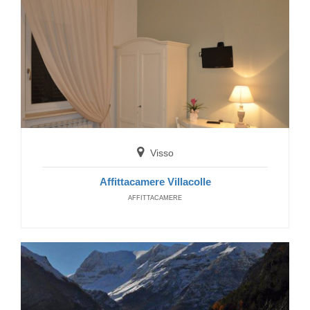
Belforte all'Isauro
B&B La Pace
BED AND BREAKFAST
Visso
Affittacamere Villacolle
AFFITTACAMERE
Monte Cerignone
B&B Nonna Linda
BED AND BREAKFAST