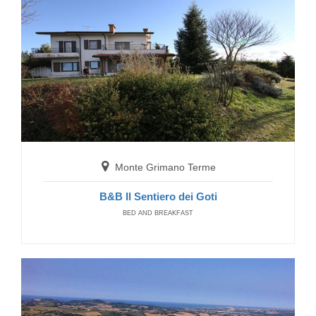
B&B Gl'Urse
BED AND BREAKFAST
Monte Grimano Terme
Amandola
B&B Il Sentiero dei Goti
Country House La Querceta di Marnacchia
BED AND BREAKFAST
COUNTRY HOUSE