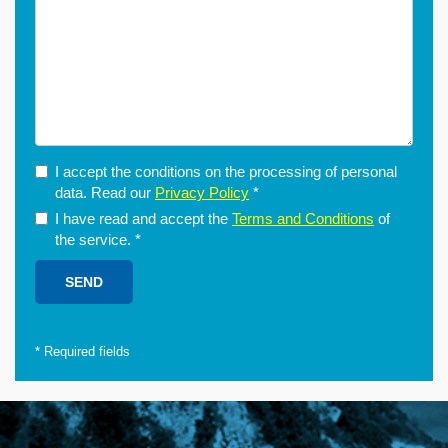
I accept the conditions on the processing of personal
data. Read our
Privacy Policy
*
I have read and accept the
Terms and Conditions
of
the service.
*
*
Required fields