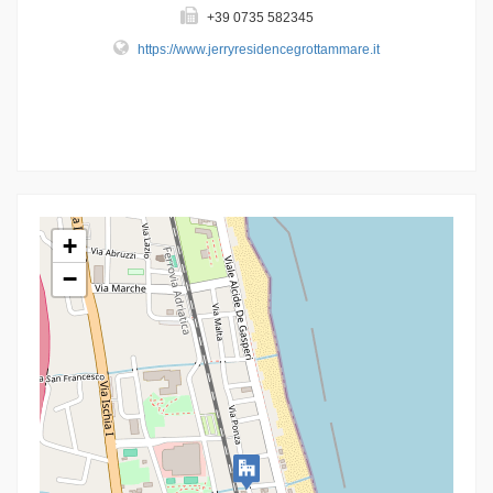
+39 0735 582345
https://www.jerryresidencegrottammare.it
+
−