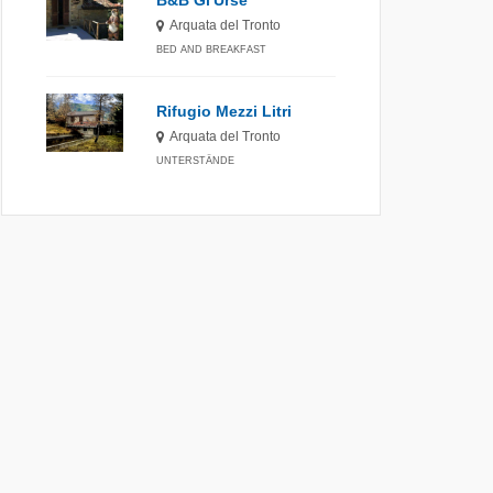
B&B Gl'Urse
Arquata del Tronto
BED AND BREAKFAST
Rifugio Mezzi Litri
Arquata del Tronto
UNTERSTÄNDE