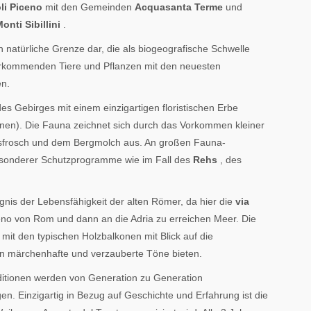
li Piceno
mit den Gemeinden
Acquasanta Terme
und
onti Sibillini
.
ch natürliche Grenze dar, die als biogeografische Schwelle
 vorkommenden Tiere und Pflanzen mit den neuesten
n.
des Gebirges mit einem einzigartigen floristischen Erbe
nnen). Die Fauna zeichnet sich durch das Vorkommen kleiner
asfrosch und dem Bergmolch aus. An großen Fauna-
esonderer Schutzprogramme wie im Fall des
Rehs
, des
ugnis der Lebensfähigkeit der alten Römer, da hier die
via
Piceno von Rom und dann an die Adria zu erreichen Meer. Die
 mit den typischen Holzbalkonen mit Blick auf die
 in märchenhafte und verzauberte Töne bieten.
aditionen werden von Generation zu Generation
gen. Einzigartig in Bezug auf Geschichte und Erfahrung ist die