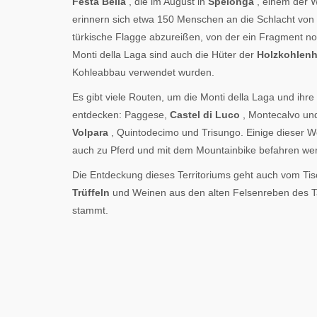
Festa Bella
, die im August in
Spelonga
, einem der W
erinnern sich etwa 150 Menschen an die Schlacht von 
türkische Flagge abzureißen, von der ein Fragment no
Monti della Laga sind auch die Hüter der
Holzkohlen
Kohleabbau verwendet wurden.
Es gibt viele Routen, um die Monti della Laga und ihre
entdecken: Paggese,
Castel di Luco
, Montecalvo un
Volpara
, Quintodecimo und Trisungo. Einige dieser W
auch zu Pferd und mit dem Mountainbike befahren we
Die Entdeckung dieses Territoriums geht auch vom Tis
Trüffeln
und Weinen aus den alten Felsenreben des 
stammt.