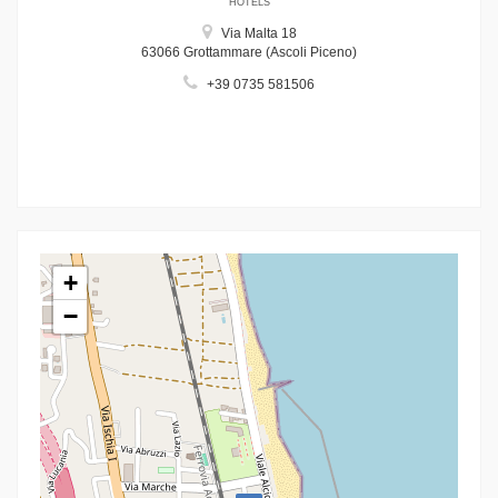
HOTELS
Via Malta 18
63066 Grottammare (Ascoli Piceno)
+39 0735 581506
+
−