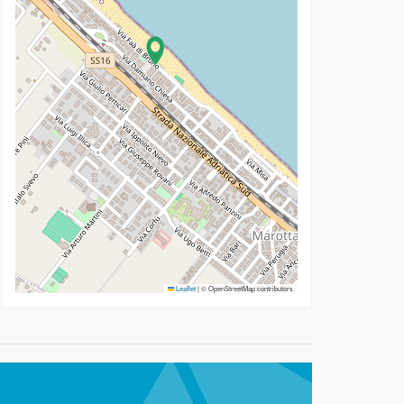
Leaflet
|
© OpenStreetMap contributors