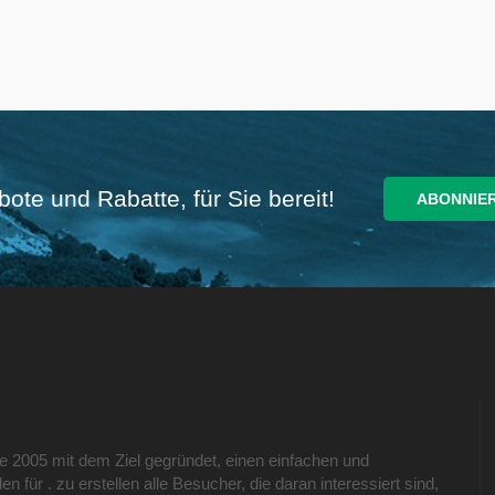
ote und Rabatte, für Sie bereit!
e 2005 mit dem Ziel gegründet, einen einfachen und
en für . zu erstellen alle Besucher, die daran interessiert sind,