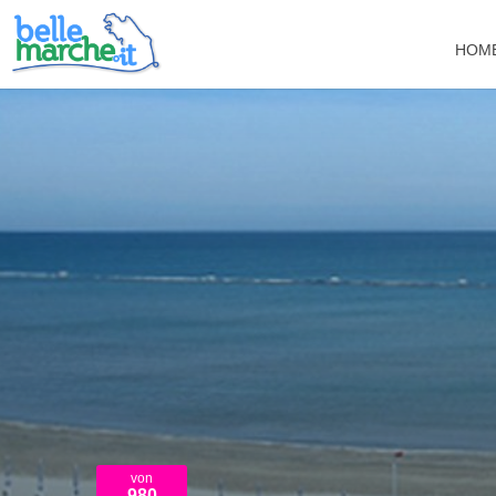
HOM
von
980