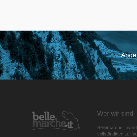
Angeb
Wer wir sind
Bellemarche.it wurd
vollständigen Leitfad