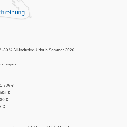
hreibung
! -30 % All-inclusive-Urlaub Sommer 2026
eistungen
 1.736 €
.505 €
980 €
5 €