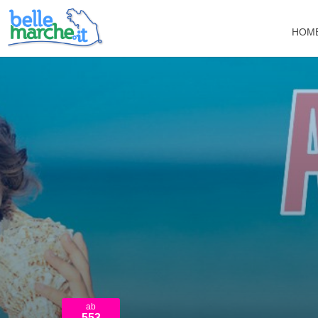
HOM
ab
553