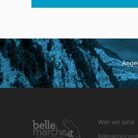
Angeb
Wer wir sind
Bellemarche.it wurd