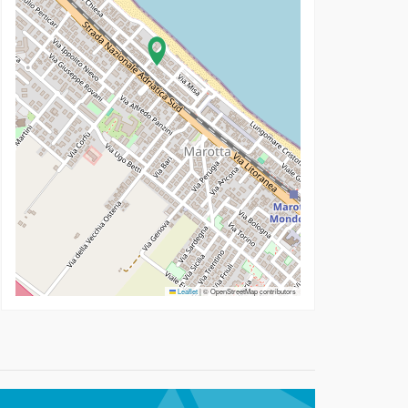
Leaflet
|
© OpenStreetMap contributors