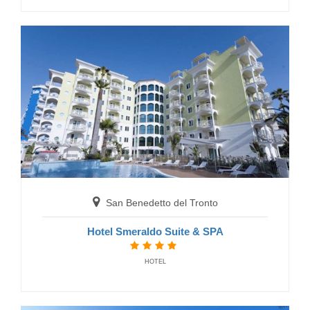
HOTELS
San Benedetto del Tronto
San Benedetto del Tronto
Hotel Sydney
HOTELS
Hotel Smeraldo Suite & SPA
HOTEL