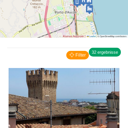
San Benedetto del Tronto
Leaflet
|
© OpenStreetMap contributors
Residence Galileo
32 ergebnisse
Filter
RESIDENCE
San Benedetto del Tronto