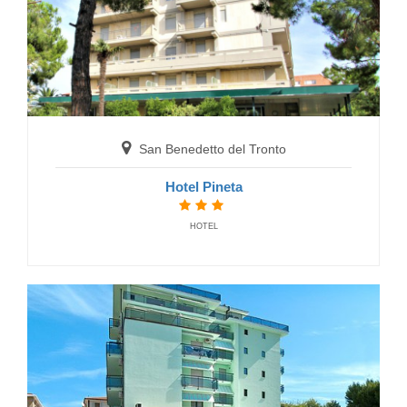
San Benedetto del Tronto
San Benedetto del Tronto
B&B La Fontanella
Hotel Pineta
BED AND BREAKFAST
HOTEL