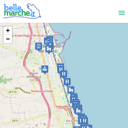
+
−
San Benedetto del Tronto
Appartamento Sui Tetti
FERIENWOHNUNGEN