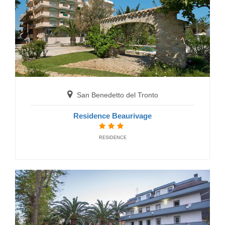
San Benedetto del Tronto
Residence Beaurivage
San Benedetto del Tronto
Residence Brezza di Mare
RESIDENCE
RESIDENCE