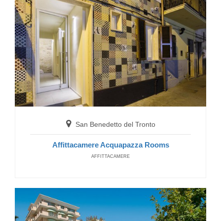
San Benedetto del Tronto
Residence Mediterraneo
RESIDENCE
San Benedetto del Tronto
Affittacamere Acquapazza Rooms
AFFITTACAMERE
San Benedetto del Tronto
Residence Sunrise
RESIDENCE