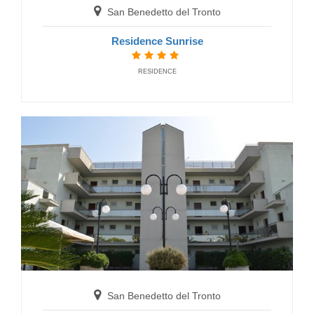
San Benedetto del Tronto
San Benedetto del Tronto
Residence Sunrise
Hotel Giancarlo
HOTELS
RESIDENCE
San Benedetto del Tronto
Hotel Pineta
HOTELS
San Benedetto del Tronto