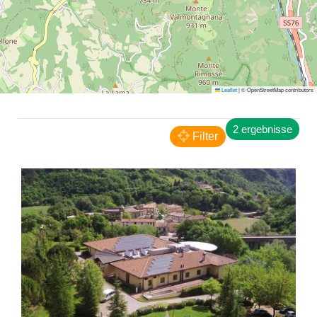
Leaflet
|
© OpenStreetMap contributors
Genga
2 ergebnisse
Hotel Terme di Frasassi
Filter
HOTELS