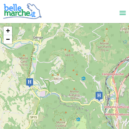
+
−
Genga
Hotel Le Grotte
HOTELS