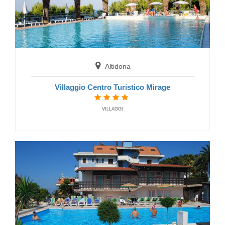
Altidona
Villaggio Centro Turistico Mirage
VILLAGGI
Cupra Marittima
Villaggio Led Zeppelin
FERIENDORF