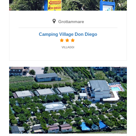
Numana
Villaggio Numana Blu
Grottammare
FERIENDORF
Camping Village Don Diego
VILLAGGI
Porto San Giorgio
Villaggio La Capannina
FERIENDORF