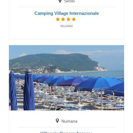
Sirolo
Camping Village Internazionale
VILLAGGI
Altidona
Villaggio Camping Riva Verde
FERIENDORF
Numana