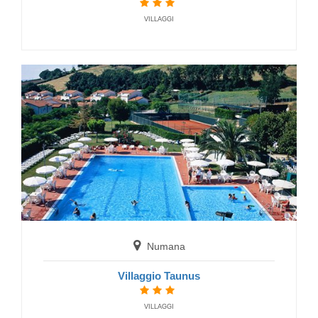
FERIENDORF
VILLAGGI
Fermo
Camping Village Girasole
FERIENDORF
Numana
Villaggio Taunus
VILLAGGI