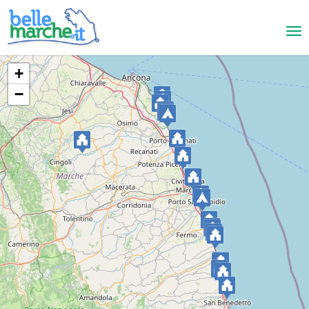
+
−
Grottammare
Camping Village Don Diego
FERIENDORF