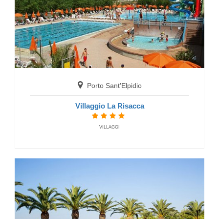
Sirolo
Camping Village Internazionale
FERIENDORF
Porto Sant'Elpidio
Villaggio La Risacca
VILLAGGI
Numana
Villaggio Conero Azzurro
FERIENDORF