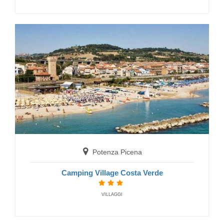
Porto Sant'Elpidio
Villaggio La Risacca
FERIENDORF
Potenza Picena
Camping Village Costa Verde
VILLAGGI
Altidona