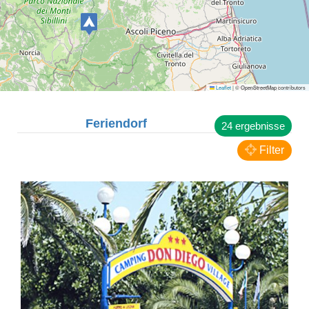
Leaflet
|
© OpenStreetMap contributors
Cupra Marittima
Feriendorf
24 ergebnisse
Camping Il Frutteto
Filter
CAMPINGPLÄTZE