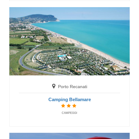
Cupra Marittima
Camping Village Calypso
FERIENDORF
Porto Recanati
Camping Bellamare
CAMPEGGI
Montegallo
Camping Vettore
CAMPINGPLÄTZE