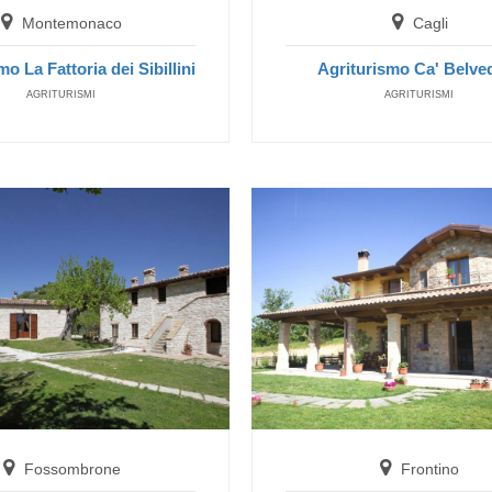
Montemonaco
Cagli
o La Fattoria dei Sibillini
Agriturismo Ca' Belve
AGRITURISMI
AGRITURISMI
Montefortino
Agriturismo Antico Mulino
BAUERNHAUS
Montemonaco
Fossombrone
Frontino