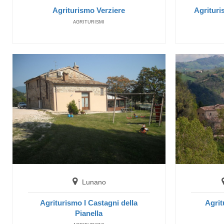
Agriturismo Verziere
Agrituri
AGRITURISMI
Lunano
Agriturismo I Castagni della
Agrit
Pianella