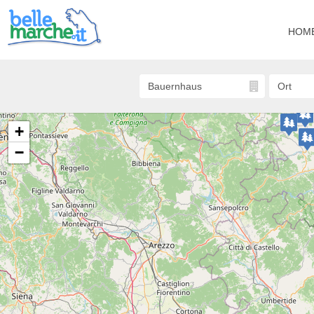
HOM
+
−