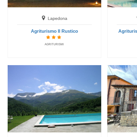
Lapedona
Agrituri
Agriturismo Il Rustico
Spezie
AGRITURISMI
Ho
San 