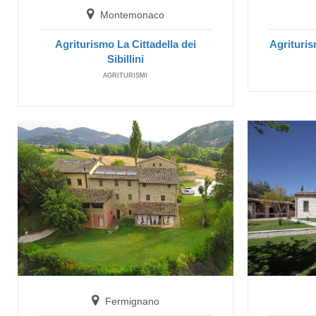
Montemonaco
Agriturismo La Cittadella dei
Agriturism
Sibillini
AGRITURISMI
Fermignano