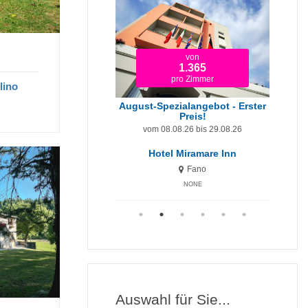
von
ab
1.365
679
pro Zimmer
pro Zimmer
lino
ezialangebot - Erster
Preis!
August-Angebot
Sep
.08.26 bis 29.08.26
vom 08.08.26 bis 29.08.26
vom 29.0
el Miramare Inn
Hotel Miramare
H
Fano
Fano
NONE
NONE
Auswahl für Sie...