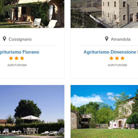
Amandola
Agriturismo Dimensione Natura
Cossignano
Amandola
BAUERNHAUS
riturismo Fiorano
Agriturismo Dimensione 
AGRITURISMI
AGRITURISMI
Lapedona
Agriturismo Il Rustico