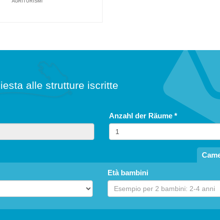
AGRITURISMI
Cagli
Agriturismo Ca' Belvedere
BAUERNHAUS
iesta alle strutture iscritte
Anzahl der Räume
*
Came
Età bambini
Fermignano
Agriturismo Verziere