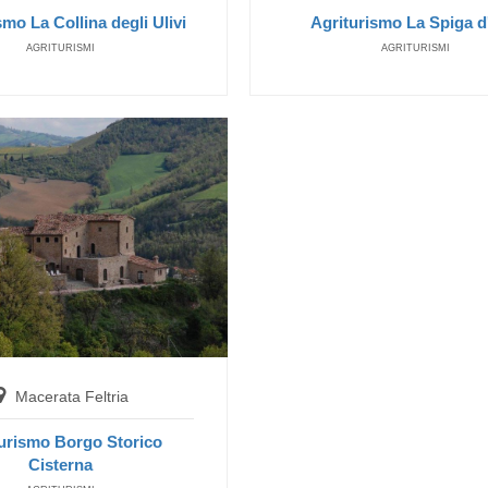
Agriturismo La Cittadella dei Sibillini
smo La Collina degli Ulivi
Agriturismo La Spiga 
BAUERNHAUS
AGRITURISMI
AGRITURISMI
Montemonaco
Agriturismo La Fattoria dei Sibillini
BAUERNHAUS
Macerata Feltria
urismo Borgo Storico
Cisterna