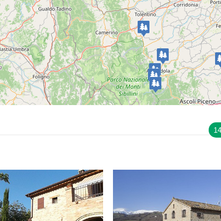
Cossignano
Agriturismo Fiorano
14
BAUERNHAUS