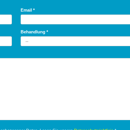
BAUERNHAUS
Email
*
Behandlung
*
Fossombrone
Agriturismo La Collina degli Ulivi
BAUERNHAUS