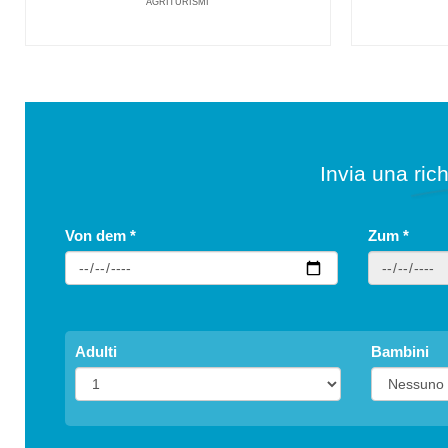
AGRITURISMI
Invia una rich
Von dem
*
Zum
*
Adulti
Bambini