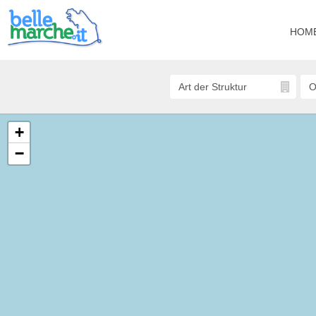
HOM
+
−