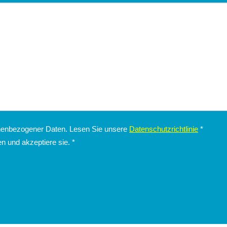
1.920
lle Kinder: Freier
pro zimmer
Aufenthalt
Sommer 2026
August-Sp
Last Minute 9.-15. August
tel President
Vom 9.08. bis 15.08.26
vom 08
Benedetto del Tronto
Hotel Miramare Inn
Hot
NONE
Fano
NONE
onenbezogener Daten. Lesen Sie unsere
Datenschutzrichtlinie
*
n und akzeptiere sie.
*