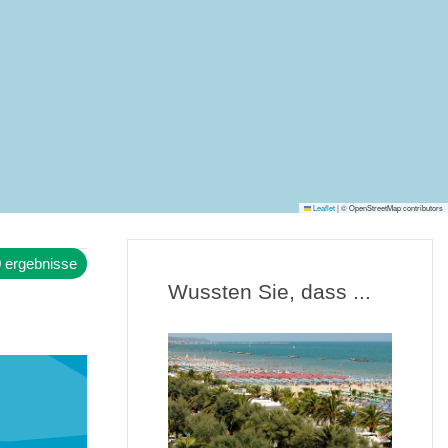
Leaflet
|
© OpenStreetMap contributors
 ergebnisse
Wussten Sie, dass ...