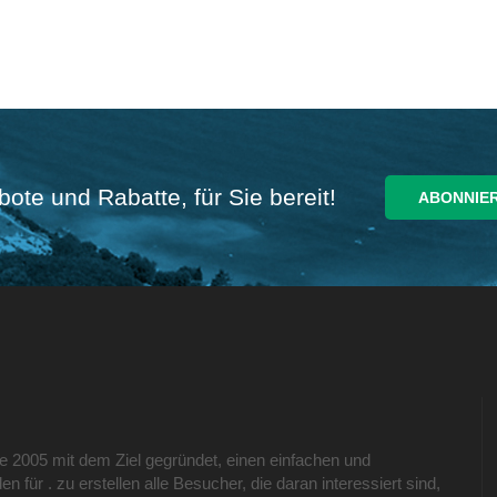
ote und Rabatte, für Sie bereit!
e 2005 mit dem Ziel gegründet, einen einfachen und
en für . zu erstellen alle Besucher, die daran interessiert sind,