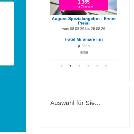
1.365
679
pro Zimmer
pro Zimmer
ezialangebot - Erster
Preis!
August-Angebot
Sep
.08.26 bis 29.08.26
vom 08.08.26 bis 29.08.26
vom 29.0
el Miramare Inn
Hotel Miramare
H
Fano
Fano
NONE
NONE
Auswahl für Sie...