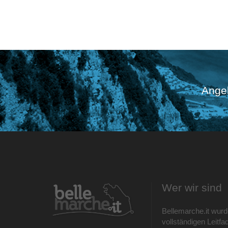
Angeb
Wer wir sind
Bellemarche.it wurd
vollständigen Leitfad