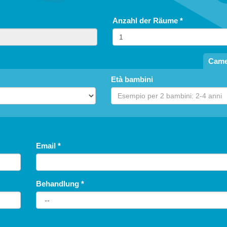
Anzahl der Räume
*
Came
Età bambini
Email
*
Behandlung
*
frei bis
5
jahre
von