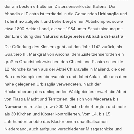
der am besten erhaltenen Zisterzienserklöster Italiens. Die
Abbadia di Fiastra ist territorial in die Gemeinden
Urbisaglia
und
Tolentino
aufgeteilt und beherbergt einen Abteikomplex sowie
etwa 1800 Hektar Land, die seit 1984 unter Schutzbindung mit
der Einrichtung des
Naturschutzgebietes Abbadia di Fiastra
.
Die Gründung des Klosters geht auf das Jahr 1142 zurück, als
Gualtiero II., Markgraf von Ancona, dem Zisterzienserorden ein
großes Grundstück zwischen den Chienti und Fiastra schenkte.
12 Mönche kamen aus der Abtei Chiaravalle in Mailand, die den
Bau des Komplexes überwachten und dabei Abfallstoffe aus dem
nahe gelegenen Urbisaglia verwendeten. Nach der
Rückeroberung des umliegenden Waldgebietes erwarb die Abtei
von Fiastra Macht und Territorien, die sich von
Macerata
bis
Numana
erstreckten, etwa 200 Mönche beherbergten und mehr
als 30 Kirchen und Klöster kontrollierten. Vom 14. bis 15.
Jahrhundert erlebte das Kloster einen unaufhaltsamen
Niedergang, auch aufgrund verschiedener Missgeschicke und